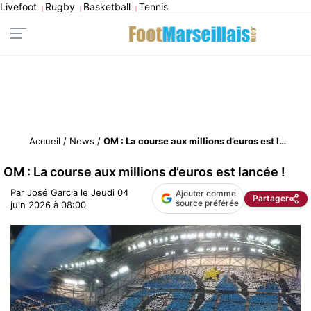
Livefoot
Rugby
Basketball
Tennis
|
|
|
Accueil
/
News
/
OM : La course aux millions d’euros est lancée !
OM : La course aux millions d’euros est lancée !
Par
José Garcia
le
Jeudi 04
Ajouter comme
Partager
source préférée
juin 2026 à 08:00