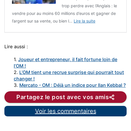
trop perdre avec l’Anglais : le
vendre pour au moins 60 millions d’euros et gagner de
l’argent sur sa vente, ou bien l…
Lire la suite
Lire aussi :
1.
Joueur et entrepreneur, il fait fortune loin de
l’OM !
2.
L’OM tient une recrue surprise qui pourrait tout
changer !
3.
Mercato - OM : Déjà un indice pour Ilan Kebbal ?
Partagez le post avec vos amis
Voir les commentaires