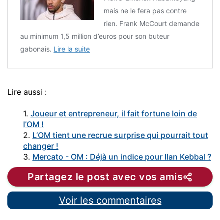
mais ne le fera pas contre
rien. Frank McCourt demande
au minimum 1,5 million d’euros pour son buteur
gabonais.
Lire la suite
Lire aussi :
1.
Joueur et entrepreneur, il fait fortune loin de
l’OM !
2.
L’OM tient une recrue surprise qui pourrait tout
changer !
3.
Mercato - OM : Déjà un indice pour Ilan Kebbal ?
Partagez le post avec vos amis
Voir les commentaires