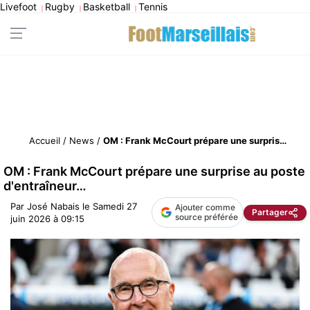
Livefoot
Rugby
Basketball
Tennis
|
|
|
Accueil
/
News
/
OM : Frank McCourt prépare une surprise au poste d'entraîneur…
OM : Frank McCourt prépare une surprise au poste
d'entraîneur…
Par
José Nabais
le
Samedi 27
Ajouter comme
Partager
source préférée
juin 2026 à 09:15