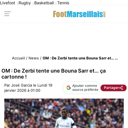
Livefoot
Rugby
Basketball
Tennis
|
|
|
Accueil
/
News
/
OM : De Zerbi tente une Bouna Sarr et… ça cartonne !
OM : De Zerbi tente une Bouna Sarr et… ça
cartonne !
Par
José Garcia
le
Lundi 19
Ajouter comme
Partager
source préférée
janvier 2026 à 01:00