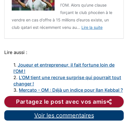
l’OM. Alors qu’une clause
forçant le club phocéen à le
vendre en cas d’offre à 15 millions d’euros existe, un
club qatari est récemment venu au…
Lire la suite
Lire aussi :
1.
Joueur et entrepreneur, il fait fortune loin de
l’OM !
2.
L’OM tient une recrue surprise qui pourrait tout
changer !
3.
Mercato - OM : Déjà un indice pour Ilan Kebbal ?
Partagez le post avec vos amis
Voir les commentaires