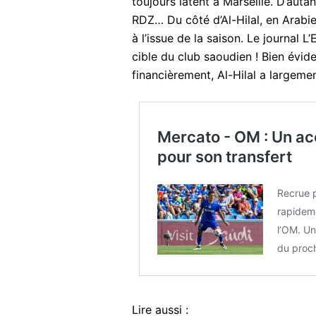
toujours latent à Marseille. D’auta
RDZ… Du côté d’Al-Hilal, en Arabie
à l’issue de la saison. Le journal
cible du club saoudien ! Bien évid
financièrement, Al-Hilal a largeme
Mercato - OM : Un a
pour son transfert
Recrue 
rapideme
l’OM. Un
du proc
Lire aussi :