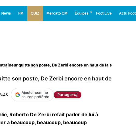
News
FM
QUIZ
Mercato OM
Équipes
Foot Live
Actu Foot
traîneur quitte son poste, De Zerbi encore en haut de la short-list…
uitte son poste, De Zerbi encore en haut de
Ajouter comme
08:45
Partager
source préférée
lie, Roberto De Zerbi refait parler de lui à
danger a beaucoup, beaucoup, beaucoup