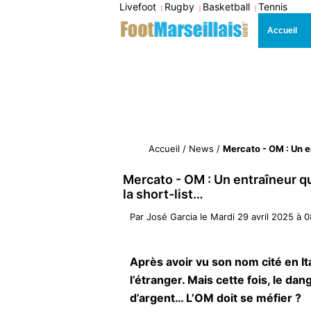
Livefoot
Rugby
Basketball
Tennis
|
|
|
Accueil
Accueil
/
News
/
Mercato - OM : Un en
Mercato - OM : Un entraîneur q
la short-list…
Par
José Garcia
le
Mardi 29 avril 2025 à 
Après avoir vu son nom cité en Ita
l’étranger. Mais cette fois, le 
d’argent… L’OM doit se méfier ?