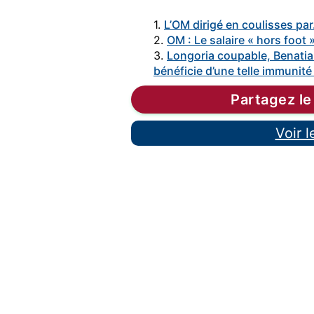
1.
L’OM dirigé en coulisses p
2.
OM : Le salaire « hors foot »
3.
Longoria coupable, Benatia
bénéficie d’une telle immunité
Partagez le
Voir 