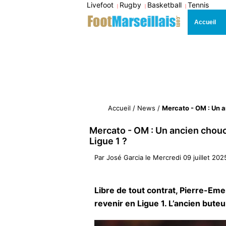
Livefoot
Rugby
Basketball
Tennis
|
|
|
Accueil
Accueil
/
News
/
Mercato - OM : Un a
Mercato - OM : Un ancien chou
Ligue 1 ?
Par
José Garcia
le
Mercredi 09 juillet 202
Libre de tout contrat, Pierre-E
revenir en Ligue 1. L’ancien bute