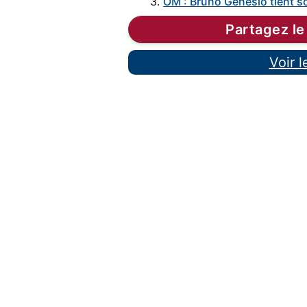
3.
OM : Bruno Genesio tient so
Partagez le
Voir 