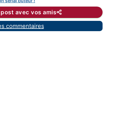
n serial buteur !
 post avec vos amis
les commentaires