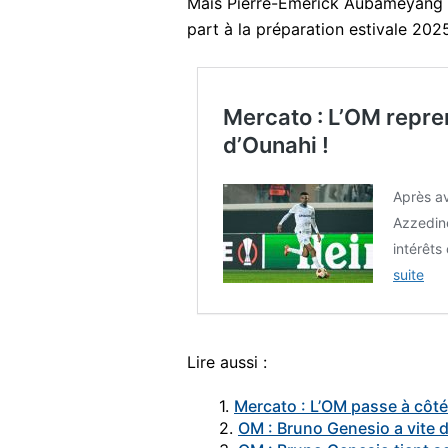
Mais Pierre-Emerick Aubameyang d
part à la préparation estivale 2025
Mercato : L’OM repren
d’Ounahi !
Après av
Azzedin
intérêts
suite
Lire aussi :
1.
Mercato : L’OM passe à côté
2.
OM : Bruno Genesio a vite