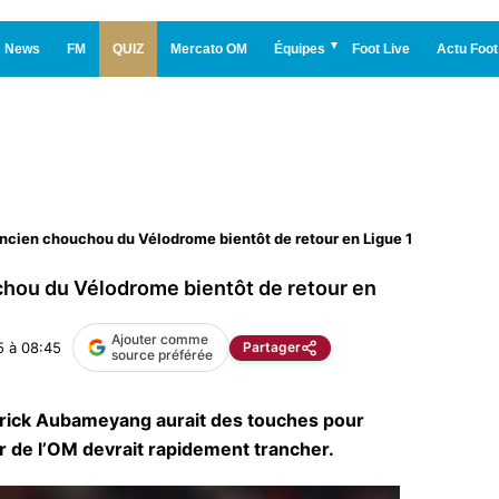
News
FM
QUIZ
Mercato OM
Équipes
Foot Live
Actu Foot
ncien chouchou du Vélodrome bientôt de retour en Ligue 1 ?
chou du Vélodrome bientôt de retour en
Ajouter comme
5 à 08:45
Partager
source préférée
merick Aubameyang aurait des touches pour
ur de l’OM devrait rapidement trancher.