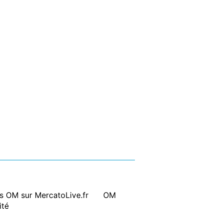
ts OM sur MercatoLive.fr
|
OM
ité