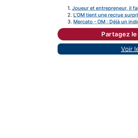
1.
Joueur et entrepreneur, il fai
2.
L’OM tient une recrue surpri
3.
Mercato - OM : Déjà un indi
Partagez le
Voir 