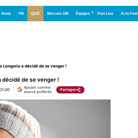
News
FM
QUIZ
Mercato OM
Équipes
Foot Live
Actu Foot
o Longoria a décidé de se venger !
 décidé de se venger !
Ajouter comme
01:00
Partager
source préférée