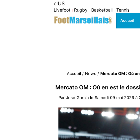
c:US
Livefoot
Rugby
Basketball
Tennis
|
|
|
Accueil
Accueil
/
News
/
Mercato OM : Où en 
Mercato OM : Où en est le doss
Par
José Garcia
le
Samedi 09 mai 2026 à 