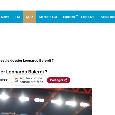
News
FM
QUIZ
Mercato OM
Équipes
Foot Live
Actu Foot
est le dossier Leonardo Balerdi ?
ier Leonardo Balerdi ?
Ajouter comme
08:00
Partager
source préférée