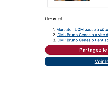
Lire aussi :
1.
Mercato : L’OM passe à côté
2.
OM : Bruno Genesio a vite
3.
OM : Bruno Genesio tient so
Partagez le
Voir 