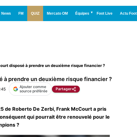
News
FM
QUIZ
Mercato OM
Équipes
Foot Live
Actu Foot
urt disposé à prendre un deuxième risque financier ?
 à prendre un deuxième risque financier ?
Ajouter comme
:45
Partager
source préférée
5 de Roberto De Zerbi, Frank McCourt a pris
onséquent qui pourrait être renouvelé pour le
mpions ?