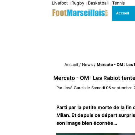
Livefoot
Rugby
Basketball
Tennis
|
|
|
Accueil
Accueil
/
News
/
Mercato - OM : Les 
Mercato - OM : Les Rabiot tent
Par
José Garcia
le
Samedi 06 septembre 
Parti par la petite morte de la fin
Milan. Et depuis ce départ surpri
son image bien écornée…