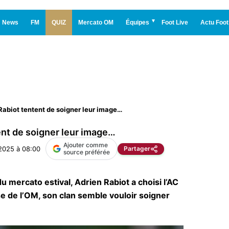
News
FM
QUIZ
Mercato OM
Équipes
Foot Live
Actu Foot
Rabiot tentent de soigner leur image…
ent de soigner leur image…
Ajouter comme
2025 à 08:00
Partager
source préférée
 du mercato estival, Adrien Rabiot a choisi l’AC
se de l’OM, son clan semble vouloir soigner