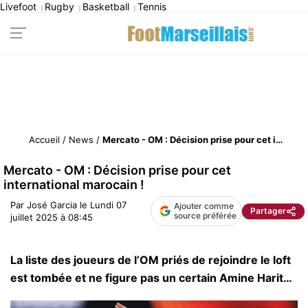
Livefoot
Rugby
Basketball
Tennis
|
|
|
Accueil
/
News
/
Mercato - OM : Décision prise pour cet international marocain !
Mercato - OM : Décision prise pour cet
international marocain !
Par
José Garcia
le
Lundi 07
Ajouter comme
Partager
source préférée
juillet 2025 à 08:45
La liste des joueurs de l’OM priés de rejoindre le loft
est tombée et ne figure pas un certain Amine Harit…