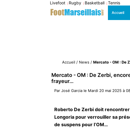
Livefoot
Rugby
Basketball
Tennis
|
|
|
Accueil
Accueil
/
News
/
Mercato - OM : De Z
Mercato - OM : De Zerbi, encor
frayeur…
Par
José Garcia
le
Mardi 20 mai 2025 à 0
Roberto De Zerbi doit rencontrer
Longoria pour verrouiller sa pré
de suspens pour l’OM…