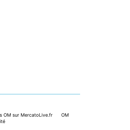
ts OM sur MercatoLive.fr
|
OM
ité