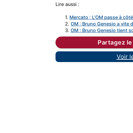
Lire aussi :
1.
Mercato : L’OM passe à côté
2.
OM : Bruno Genesio a vite
3.
OM : Bruno Genesio tient so
Partagez le
Voir 