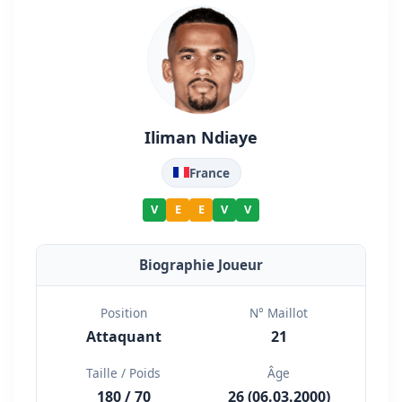
Iliman Ndiaye
France
V
E
E
V
V
Biographie Joueur
Position
N° Maillot
Attaquant
21
Taille / Poids
Âge
180 / 70
26 (06.03.2000)