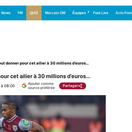
News
FM
QUIZ
Mercato OM
Équipes
Foot Live
Actu Foot
ut donner pour cet ailier à 30 millions d’euros…
our cet ailier à 30 millions d’euros…
Ajouter comme
 à 08:00
Partager
source préférée