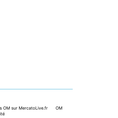
ts OM sur MercatoLive.fr
|
OM
ité