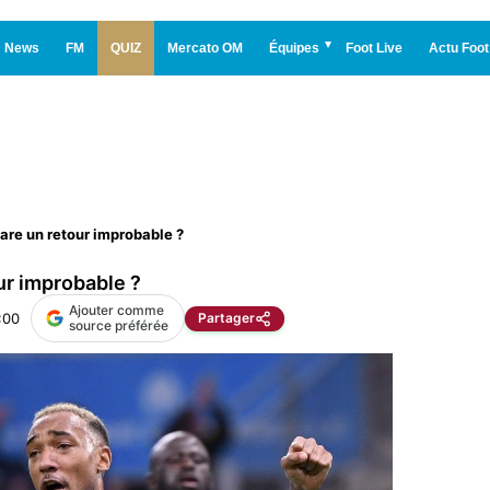
News
FM
QUIZ
Mercato OM
Équipes
Foot Live
Actu Foot
are un retour improbable ?
ur improbable ?
Ajouter comme
:00
Partager
source préférée