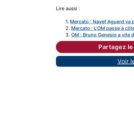
Lire aussi :
1.
Mercato : Nayef Aguerd va p
2.
Mercato : L’OM passe à côt
3.
OM : Bruno Genesio a vite
Partagez le
Voir 