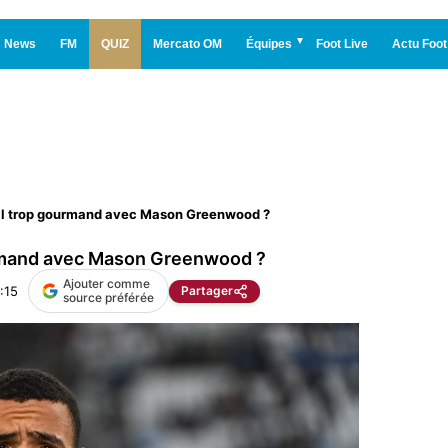
News
FM
QUIZ
Mercato OM
Équipes
Foot Live
Actu Foot
-il trop gourmand avec Mason Greenwood ?
urmand avec Mason Greenwood ?
Ajouter comme
:15
Partager
source préférée