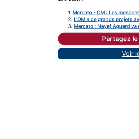
1.
Mercato - OM : Les menaces
2.
L’OM a de grands projets a
3.
Mercato : Nayef Aguerd va p
Partagez le
Voir 