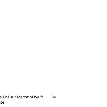
ts OM sur MercatoLive.fr
|
OM
ité