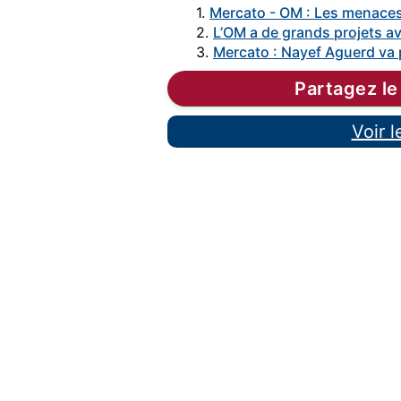
1.
Mercato - OM : Les menaces
2.
L’OM a de grands projets a
3.
Mercato : Nayef Aguerd va p
Partagez le
Voir 