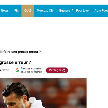
News
FM
QUIZ
Mercato OM
Équipes
Foot Live
Actu Foot
li faire une grosse erreur ?
 grosse erreur ?
Ajouter comme
à 11:15
Partager
source préférée