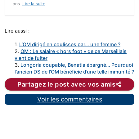
ans.
Lire la suite
Lire aussi :
1.
L’OM dirigé en coulisses par… une femme ?
2.
OM : Le salaire « hors foot » de ce Marseillais
vient de fuiter
3.
Longoria coupable, Benatia épargné… Pourquoi
l’ancien DS de l’OM bénéficie d’une telle immunité ?
Partagez le post avec vos amis
Voir les commentaires