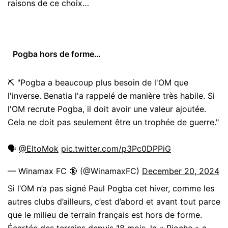
raisons de ce choix…
Pogba hors de forme…
⛏️ "Pogba a beaucoup plus besoin de l'OM que
l'inverse. Benatia l'a rappelé de manière très habile. Si
l'OM recrute Pogba, il doit avoir une valeur ajoutée.
Cela ne doit pas seulement être un trophée de guerre."
🗣️
@EltoMok
pic.twitter.com/p3Pc0DPPiG
— Winamax FC 🔞 (@WinamaxFC)
December 20, 2024
Si l’OM n’a pas signé Paul Pogba cet hiver, comme les
autres clubs d’ailleurs, c’est d’abord et avant tout parce
que le milieu de terrain français est hors de forme.
Écartée des terrains depuis 18 mois, la « Pioche » a