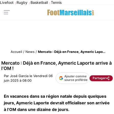
Livefoot
Rugby
Basketball
Tennis
|
|
|
Accueil
/
News
/
Mercato : Déjà en France, Aymeric Laporte arrive à l’OM !
Mercato : Déjà en France, Aymeric Laporte arrive à
l’OM !
Par
José Garcia
le
Vendredi 06
Ajouter comme
Partager
source préférée
juin 2025 à 08:00
En vacances dans sa région natale depuis quelques
jours, Aymeric Laporte devrait officialiser son arrivée
à l’OM dans une dizaine de jours.