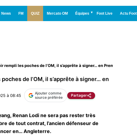
News
FM
QUIZ
Mercato OM
Équipes
Foot Live
Actu Foot
r rempli les poches de l’OM, il s’apprête à signer… en Premier League !
s poches de l’OM, il s’apprête à signer… en
Ajouter comme
025 à 08:45
Partager
source préférée
g, Renan Lodi ne sera pas rester très
re de tout contrat, l’ancien défenseur de
lancer en… Angleterre.