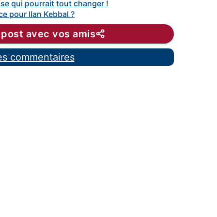
se qui pourrait tout changer !
ce pour Ilan Kebbal ?
 post avec vos amis
les commentaires