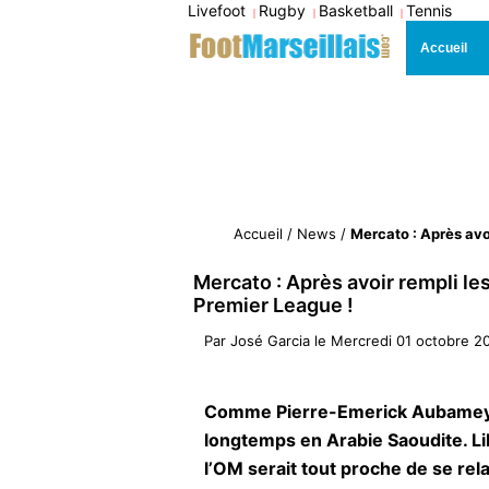
Livefoot
Rugby
Basketball
Tennis
|
|
|
Accueil
Accueil
/
News
/
Mercato : Après avoi
Mercato : Après avoir rempli le
Premier League !
Par
José Garcia
le
Mercredi 01 octobre 2
Comme Pierre-Emerick Aubameyan
longtemps en Arabie Saoudite. Lib
l’OM serait tout proche de se re