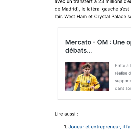
avec un transfert à 23 millions d’e
de Madrid), le latéral gauche s’est
l’air. West Ham et Crystal Palace s
Mercato - OM : Une o
débats…
Prêté à 
réalise 
supporte
dans so
Lire aussi :
1.
Joueur et entrepreneur, il fai