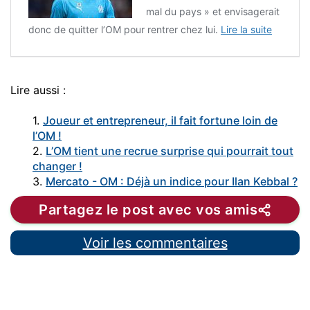
mal du pays » et envisagerait
donc de quitter l’OM pour rentrer chez lui.
Lire la suite
Lire aussi :
1.
Joueur et entrepreneur, il fait fortune loin de
l’OM !
2.
L’OM tient une recrue surprise qui pourrait tout
changer !
3.
Mercato - OM : Déjà un indice pour Ilan Kebbal ?
Partagez le post avec vos amis
Voir les commentaires