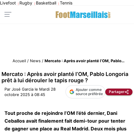
Livefoot
Rugby
Basketball
Tennis
|
|
|
Accueil
/
News
/
Mercato : Après avoir planté l’OM, Pablo Longoria prêt à lui dérouler le tapis rouge ?
Mercato : Après avoir planté l’OM, Pablo Longoria
prêt à lui dérouler le tapis rouge ?
Par
José Garcia
le
Mardi 28
Ajouter comme
Partager
source préférée
octobre 2025 à 08:45
Tout proche de rejoindre l’OM l’été dernier, Dani
Ceballos avait finalement fait demi-tour pour tenter
de gagner une place au Real Madrid. Deux mois plus