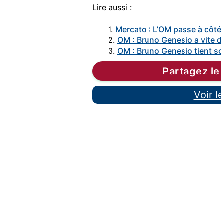
Lire aussi :
1.
Mercato : L’OM passe à côté
2.
OM : Bruno Genesio a vite
3.
OM : Bruno Genesio tient so
Partagez le
Voir 