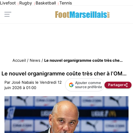
Livefoot
Rugby
Basketball
Tennis
|
|
|
Accueil
/
News
/
Le nouvel organigramme coûte très cher à l’OM…
Le nouvel organigramme coûte très cher à l’OM…
Par
José Nabais
le
Vendredi 12
Ajouter comme
Partager
source préférée
juin 2026 à 01:00