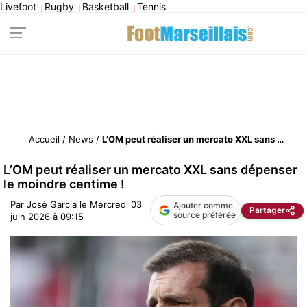
Livefoot
Rugby
Basketball
Tennis
|
|
|
Accueil
/
News
/
L’OM peut réaliser un mercato XXL sans dépenser le moindre centime !
L’OM peut réaliser un mercato XXL sans dépenser
le moindre centime !
Par
José Garcia
le
Mercredi 03
Ajouter comme
Partager
source préférée
juin 2026 à 09:15