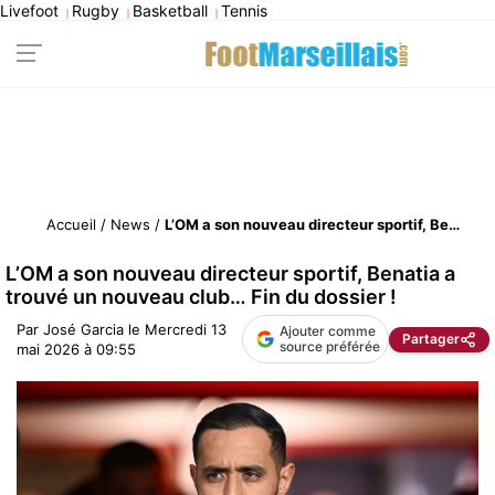
Livefoot
Rugby
Basketball
Tennis
|
|
|
Accueil
/
News
/
L’OM a son nouveau directeur sportif, Benatia a trouvé un nouveau club… Fin du dossier !
L’OM a son nouveau directeur sportif, Benatia a
trouvé un nouveau club… Fin du dossier !
Par
José Garcia
le
Mercredi 13
Ajouter comme
Partager
source préférée
mai 2026 à 09:55