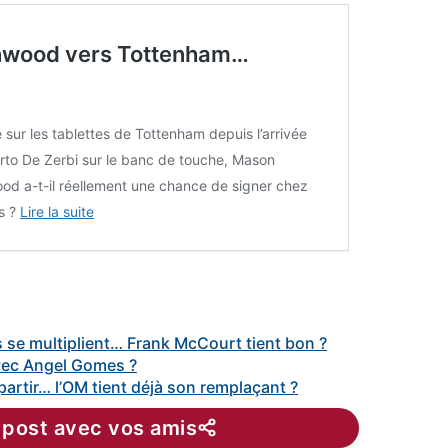
enwood vers Tottenham…
sur les tablettes de Tottenham depuis l’arrivée
to De Zerbi sur le banc de touche, Mason
d a-t-il réellement une chance de signer chez
s ?
Lire la suite
 se multiplient… Frank McCourt tient bon ?
vec Angel Gomes ?
artir… l’OM tient déjà son remplaçant ?
 post avec vos amis