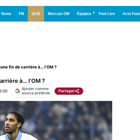
News
FM
QUIZ
Mercato OM
Équipes
Foot Live
Actu Foot
ne fin de carrière à… l’OM ?
arrière à… l’OM ?
Ajouter comme
8:00
Partager
source préférée