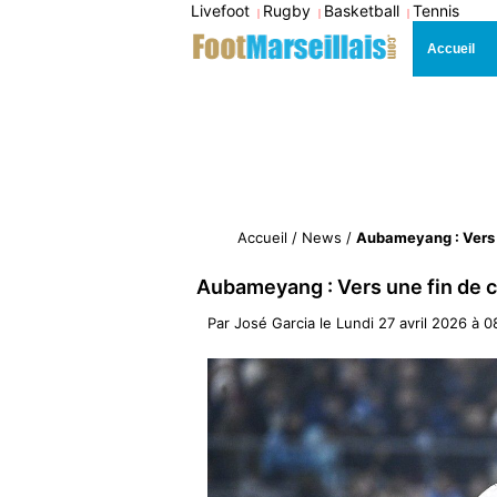
Livefoot
Rugby
Basketball
Tennis
|
|
|
Accueil
Accueil
/
News
/
Aubameyang : Vers u
Aubameyang : Vers une fin de c
Par
José Garcia
le
Lundi 27 avril 2026 à 0